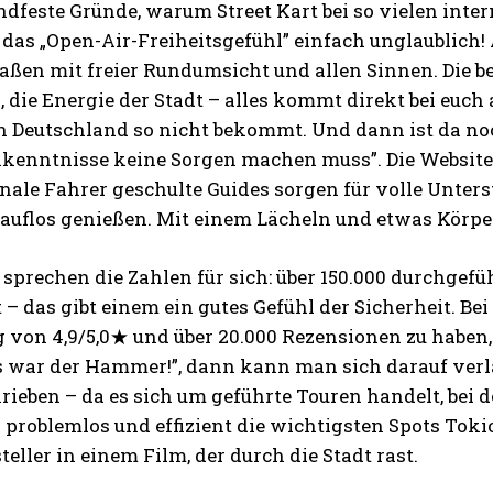
ndfeste Gründe, warum Street Kart bei so vielen inter
 das „Open-Air-Freiheitsgefühl” einfach unglaublich!
aßen mit freier Rundumsicht und allen Sinnen. Die b
 die Energie der Stadt – alles kommt direkt bei euch 
n Deutschland so nicht bekommt. Und dann ist da noc
enntnisse keine Sorgen machen muss”. Die Website is
nale Fahrer geschulte Guides sorgen für volle Unter
auflos genießen. Mit einem Lächeln und etwas Körper
prechen die Zahlen für sich: über 150.000 durchgefü
– das gibt einem ein gutes Gefühl der Sicherheit. Be
von 4,9/5,0★ und über 20.000 Rezensionen zu haben, 
s war der Hammer!”, dann kann man sich darauf verla
ieben – da es sich um geführte Touren handelt, bei
 problemlos und effizient die wichtigsten Spots Toki
eller in einem Film, der durch die Stadt rast.