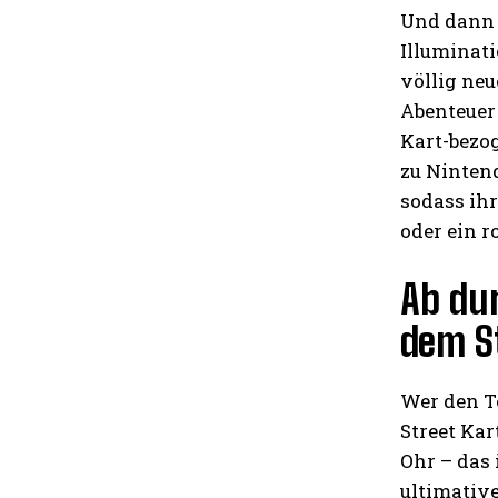
Und dann i
Illuminat
völlig ne
Abenteuer
Kart-bezog
zu Nintend
sodass ih
oder ein r
Ab dur
dem S
Wer den To
Street Kar
Ohr – das 
ultimative