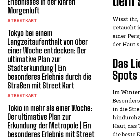
dem S
Erlebnisses in der klaren
Morgenluft
Wisst ihr,
STREETKART
getaucht i
Tokyo bei einem
einer Per
Langzeitaufenthalt von über
der Haut s
einer Woche entdecken: Der
ultimative Plan zur
Das Li
Stadterkundung | Ein
Spots
besonderes Erlebnis durch die
Straßen mit Street Kart
Im Winter 
STREETKART
Besonders
Tokio in mehr als einer Woche:
in die Str
Der ultimative Plan zur
hindurchzu
Erkundung der Metropole | Ein
Haut, das 
besonderes Erlebnis mit Street
die beste 