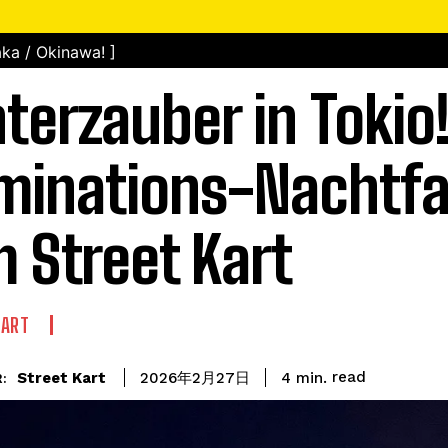
ka / Okinawa! ]
terzauber in Tokio!
uminations-Nachtfa
 Street Kart
KART
read
Street Kart
4
min.
2026年2月27日
: