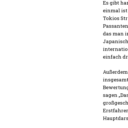
Es gibt ha
einmal ist
Tokios Str
Passanten,
das man i
Japanischk
internatio
einfach dr
Außerdem s
insgesamt 
Bewertung 
sagen „Da
großgeschr
Erstfahrer
Hauptdarst