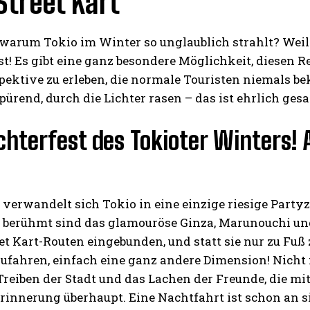
treet Kart
 warum Tokio im Winter so unglaublich strahlt? Weil
st! Es gibt eine ganz besondere Möglichkeit, diesen 
spektive zu erleben, die normale Touristen niemals
pürend, durch die Lichter rasen – das ist ehrlich gesa
chterfest des Tokioter Winters! 
verwandelt sich Tokio in eine einzige riesige Partyz
 berühmt sind das glamouröse Ginza, Marunouchi und
eet Kart-Routen eingebunden, und statt sie nur zu Fuß 
fahren, einfach eine ganz andere Dimension! Nicht n
Treiben der Stadt und das Lachen der Freunde, die mi
Erinnerung überhaupt. Eine Nachtfahrt ist schon an s