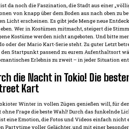
st da noch die Faszination, die Stadt aus einer „völl
ionen von knapp über dem Boden aus nach oben zu bet
uen Licht erscheinen. Es gibt jede Menge neue Entde
 eben. Wer in Kostümen mitmacht, steigert die Stimm
ene Kostüme werden nicht angeboten. Und bitte merk
o oder der Mario Kart-Serie steht. Zu guter Letzt betrei
r den Startpunkt passend zu eurem Aufenthaltsort w
omantisches Erlebnis zu zweit – in jeder Situation e
ch die Nacht in Tokio! Die best
treet Kart
kioter Winter in vollen Zügen genießen will, für de
t ohne Frage die beste Wahl! Durch das funkelnde Li
ist eine Emotion, die Fotos und Videos einfach nich
n Partytime voller Gelächter, und mit einer besonde