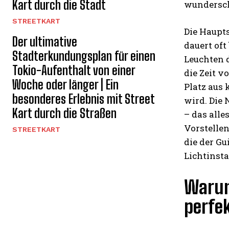
Kart durch die Stadt
wundersch
STREETKART
Die Haupt
Der ultimative
dauert oft
Stadterkundungsplan für einen
Leuchten d
Tokio-Aufenthalt von einer
die Zeit 
Woche oder länger | Ein
Platz aus 
besonderes Erlebnis mit Street
wird. Die
Kart durch die Straßen
– das all
Vorstelle
STREETKART
die der Gu
Lichtinst
Warum 
perfe