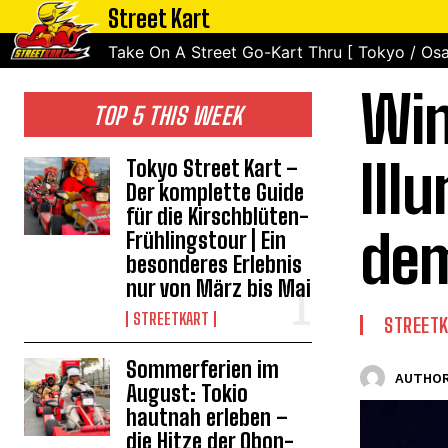
Street Kart
Take On A Street Go-Kart Thru [ Tokyo / Osa
Win
TOP 5 THIS WEEK
Ill
Tokyo Street Kart –
Der komplette Guide
für die Kirschblüten-
dem
Frühlingstour | Ein
besonderes Erlebnis
nur von März bis Mai
STREETKART
STREET
Sommerferien im
AUTHOR
August: Tokio
hautnah erleben –
die Hitze der Obon-