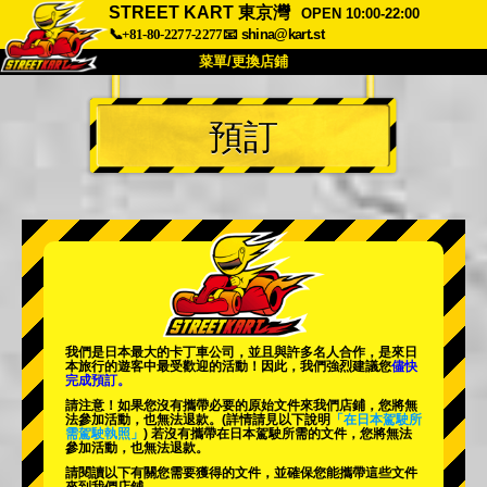
STREET KART 東京灣
OPEN 10:00-22:00
📞+81-80-2277-2277
📧
shina@kart.st
菜單/更換店鋪
首頁
預訂
關於我們
規格
價格
交通資訊
顧客評價
常見問題
公司
預訂
更換店鋪
東京 品川 #1
東京 秋葉原 #1
東京 秋葉原 #2
東京 澀谷
我們是日本最大的卡丁車公司，並且與
許多名人
合作，是來日
東京 澀谷分店
東京灣
本旅行的遊客中
最受歡迎的活動
！因此，我們強烈建議您
儘快
完成預訂。
東京 淺草
大阪
請注意！如果您沒有攜帶必要的原始文件來我們店鋪，您將無
法參加活動，也無法退款。
(詳情請見以下說明
「在日本駕駛所
需駕駛執照」
) 若沒有攜帶在日本駕駛所需的文件，您將無法
沖繩
參加活動，也無法退款。
請閱讀以下有關您需要獲得的文件，並確保您能攜帶這些文件