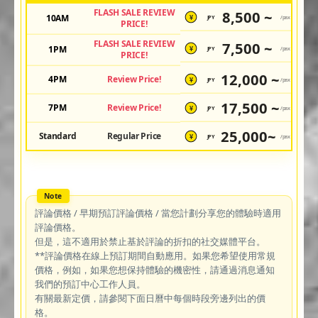
FLASH SALE REVIEW
8,500 ~
10AM
JPY
/pax
¥
PRICE!
FLASH SALE REVIEW
7,500 ~
1PM
JPY
/pax
¥
PRICE!
12,000 ~
4PM
Review Price!
JPY
/pax
¥
17,500 ~
7PM
Review Price!
JPY
/pax
¥
25,000~
Standard
Regular Price
JPY
/pax
¥
評論價格 / 早期預訂評論價格 / 當您計劃分享您的體驗時適用
評論價格。
但是，這不適用於禁止基於評論的折扣的社交媒體平台。
**評論價格在線上預訂期間自動應用。如果您希望使用常規
價格，例如，如果您想保持體驗的機密性，請通過消息通知
我們的預訂中心工作人員。
有關最新定價，請參閱下面日曆中每個時段旁邊列出的價
格。