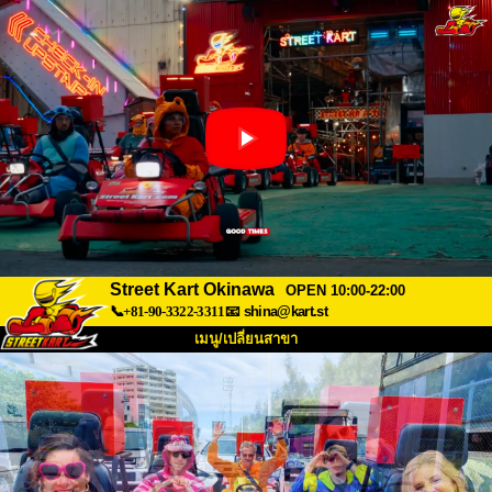
Street Kart Okinawa
OPEN 10:00-22:00
📞+81-90-3322-3311
📧
shina@kart.st
เมนู/เปลี่ยนสาขา
หน้าแรก
เกี่ยวกับ
สเปค
ราคา
การเข้าถึง
เสียงจากผู้ใช้
คำถามที่พบบ่อย