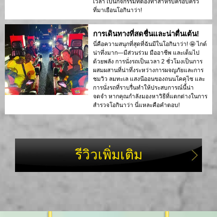
เวลา เป็นกิจกรรมที่ต้องทำสำหรับครอบครัว
ที่มาเยือนโอกินาว่า!
การเดินทางที่สดชื่นและน่าตื่นเต้น!
นี่คือความสนุกที่สุดที่ฉันมีในโอกินาว่า! 🤩 ไกด์
น่าทึ่งมาก—มีส่วนร่วม มืออาชีพ และเต็มไป
ด้วยพลัง การนั่งรถเป็นเวลา 2 ชั่วโมงเป็นการ
ผสมผสานที่น่าทึ่งระหว่างการผจญภัยและการ
ชมวิว ลมทะเล แสงนีออนของถนนโคคุไซ และ
การนั่งรถที่ราบรื่นทำให้ประสบการณ์นี้น่า
จดจำ หากคุณกำลังมองหาวิธีที่แตกต่างในการ
สำรวจโอกินาว่า นี่แหละคือคำตอบ!
รีวิวเพิ่มเติม