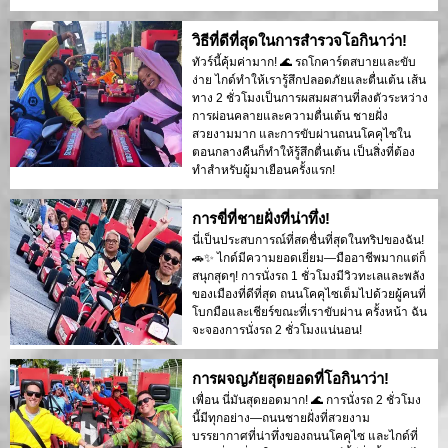
วิธีที่ดีที่สุดในการสำรวจโอกินาว่า!
ทัวร์นี้คุ้มค่ามาก! 🌊 รถโกคาร์ตสบายและขับ
ง่าย ไกด์ทำให้เรารู้สึกปลอดภัยและตื่นเต้น เส้น
ทาง 2 ชั่วโมงเป็นการผสมผสานที่ลงตัวระหว่าง
การผ่อนคลายและความตื่นเต้น ชายฝั่ง
สวยงามมาก และการขับผ่านถนนโคคุไซใน
ตอนกลางคืนก็ทำให้รู้สึกตื่นเต้น เป็นสิ่งที่ต้อง
ทำสำหรับผู้มาเยือนครั้งแรก!
การขี่ที่ชายฝั่งที่น่าทึ่ง!
นี่เป็นประสบการณ์ที่สดชื่นที่สุดในทริปของฉัน!
🚗✨ ไกด์มีความยอดเยี่ยม—มืออาชีพมากแต่ก็
สนุกสุดๆ! การนั่งรถ 1 ชั่วโมงมีวิวทะเลและพลัง
ของเมืองที่ดีที่สุด ถนนโคคุไซเต็มไปด้วยผู้คนที่
โบกมือและเชียร์ขณะที่เราขับผ่าน ครั้งหน้า ฉัน
จะจองการนั่งรถ 2 ชั่วโมงแน่นอน!
การผจญภัยสุดยอดที่โอกินาว่า!
เพื่อน นี่มันสุดยอดมาก! 🌊 การนั่งรถ 2 ชั่วโมง
นี้มีทุกอย่าง—ถนนชายฝั่งที่สวยงาม
บรรยากาศที่น่าทึ่งของถนนโคคุไซ และไกด์ที่