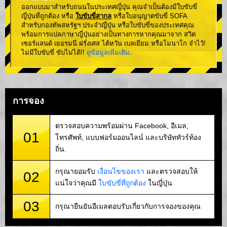
ออกแบบมาสำหรับถนนในประเทศญี่ปุ่น คุณจำเป็นต้องมีใบขับขี่
ญี่ปุ่นที่ถูกต้อง หรือ
ใบขับขี่สากล
หรือใบอนุญาตขับขี่ SOFA
สำหรับกองทัพสหรัฐฯ ประจำญี่ปุ่น หรือใบขับขี่ของประเทศคุณ
พร้อมการแปลภาษาญี่ปุ่นอย่างเป็นทางการหากคุณมาจาก สวิต
เซอร์แลนด์ เยอรมนี ฝรั่งเศส ไต้หวัน เบลเยียม หรือโมนาโก จำไว้!
ไม่มีใบขับขี่ ขับไม่ได้!!
ดูข้อมูลเพิ่มเติม
.
การจอง
ตรวจสอบความพร้อมผ่าน Facebook, อีเมล,
01
โทรศัพท์, แบบฟอร์มออนไลน์ และบริษัททัวร์ท้อง
ถิ่น.
กรุณายอมรับ
เงื่อนไขของเรา
และตรวจสอบให้
02
แน่ใจว่าคุณมี
ใบขับขี่ที่ถูกต้อง
ในญี่ปุ่น
03
กรุณายืนยันอีเมลตอบรับเกี่ยวกับการจองของคุณ