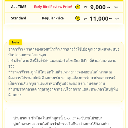
9,000 ~
ALL TIME
Early Bird Review Price!
JPY
/pax
¥
11,000~
Standard
Regular Price
JPY
/pax
¥
ราคารีวิว / ราคาจองล่วงหน้ารีวิว / ราคารีวิวใช้เมื่อคุณวางแผนที่จะแบ่ง
ปันประสบการณ์ของคุณ
อย่างไรก็ตาม สิ่งนี้ไม่ใช้กับแพลตฟอร์มโซเชียลมีเดีย ที่ห้ามส่วนลดตาม
รีวิว
**ราคารีวิวจะถูกใช้โดยอัตโนมัติระหว่างการจองออนไลน์ หากคุณ
ต้องการใช้ราคาปกติ ตัวอย่างเช่น หากคุณต้องการรักษาประสบการณ์
เป็นความลับ กรุณาแจ้งเจ้าหน้าที่ศูนย์จองของเราผ่านข้อความ
สำหรับราคาล่าสุด กรุณาดูราคาที่ระบุไว้ถัดจากแต่ละช่วงเวลาในปฏิทิน
ด้านล่าง
ประมาณ 1 ชั่วโมง ในหลักสูตรนี้ O-S, เราจะขับรถไปรอบๆ
ศูนย์กลางของเกาะโอกินาว่าสำรวจโอกินาว่าอย่างไร้กังวลกับ