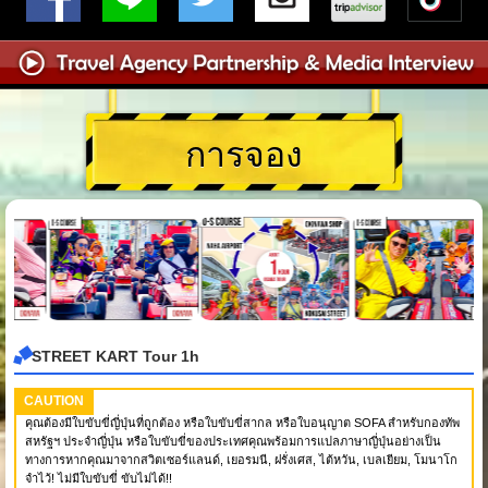
การจอง
STREET KART Tour 1h
CAUTION
คุณต้องมีใบขับขี่ญี่ปุ่นที่ถูกต้อง หรือใบขับขี่สากล หรือใบอนุญาต SOFA สำหรับกองทัพ
สหรัฐฯ ประจำญี่ปุ่น หรือใบขับขี่ของประเทศคุณพร้อมการแปลภาษาญี่ปุ่นอย่างเป็น
ทางการหากคุณมาจากสวิตเซอร์แลนด์, เยอรมนี, ฝรั่งเศส, ไต้หวัน, เบลเยียม, โมนาโก
จำไว้! ไม่มีใบขับขี่ ขับไม่ได้!!