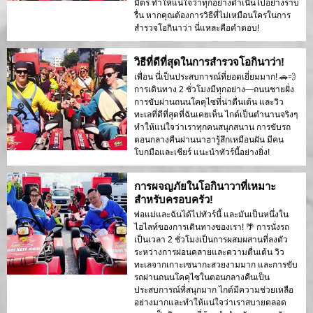
มิตร ทำให้แน่ใจว่าทุกอย่างดำเนินไปอย่างราบ
รื่น หากคุณต้องการวิธีที่ไม่เหมือนใครในการ
สำรวจโอกินาว่า นี่แหละคือคำตอบ!
วิธีที่ดีที่สุดในการสำรวจโอกินาว่า!
เพื่อน นี่เป็นประสบการณ์ที่ยอดเยี่ยมมาก! 🚗💨
การเดินทาง 2 ชั่วโมงมีทุกอย่าง—ถนนชายฝั่ง
การขับผ่านถนนโคคุไซที่น่าตื่นเต้น และวิว
ทะเลที่ดีที่สุดที่ฉันเคยเห็น ไกด์เป็นตำนานจริงๆ
ทำให้แน่ใจว่าเราทุกคนสนุกสนาน การขับรถ
ตอนกลางคืนผ่านนาฮารู้สึกเหมือนฝัน มีคน
โบกมือและเชียร์ แนะนำทัวร์นี้อย่างยิ่ง!
การผจญภัยในโอกินาวาที่เหมาะ
สำหรับครอบครัว!
พ่อแม่และฉันได้ไปทัวร์นี้ และมันเป็นหนึ่งใน
ไฮไลท์ของการเดินทางของเรา! 🌴 การนั่งรถ
เป็นเวลา 2 ชั่วโมงเป็นการผสมผสานที่ลงตัว
ระหว่างการผ่อนคลายและความตื่นเต้น วิว
ทะเลจากเกาะเซนากะสวยงามมาก และการขับ
รถผ่านถนนโคคุไซในตอนกลางคืนเป็น
ประสบการณ์ที่สนุกมาก ไกด์มีความช่วยเหลือ
อย่างมากและทำให้แน่ใจว่าเราสบายตลอด