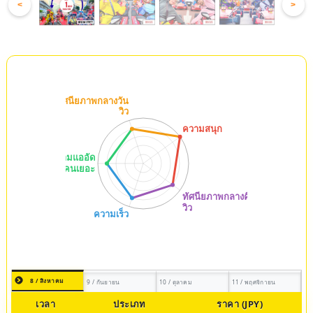
<
>
8 / สิงหาคม
9 / กันยายน
10 / ตุลาคม
11 / พฤศจิกายน
เวลา
ประเภท
ราคา (JPY)