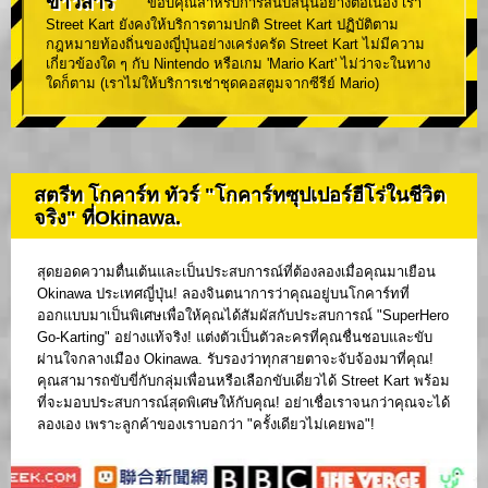
ข่าวสาร
ขอบคุณสำหรับการสนับสนุนอย่างต่อเนื่อง เรา
Street Kart ยังคงให้บริการตามปกติ Street Kart ปฏิบัติตาม
กฎหมายท้องถิ่นของญี่ปุ่นอย่างเคร่งครัด Street Kart ไม่มีความ
เกี่ยวข้องใด ๆ กับ Nintendo หรือเกม 'Mario Kart' ไม่ว่าจะในทาง
ใดก็ตาม (เราไม่ให้บริการเช่าชุดคอสตูมจากซีรีย์ Mario)
สตรีท โกคาร์ท ทัวร์ "โกคาร์ทซุปเปอร์ฮีโร่ในชีวิต
จริง" ที่Okinawa.
สุดยอดความตื่นเต้นและเป็นประสบการณ์ที่ต้องลองเมื่อคุณมาเยือน
Okinawa ประเทศญี่ปุ่น! ลองจินตนาการว่าคุณอยู่บนโกคาร์ทที่
ออกแบบมาเป็นพิเศษเพื่อให้คุณได้สัมผัสกับประสบการณ์ "SuperHero
Go-Karting" อย่างแท้จริง! แต่งตัวเป็นตัวละครที่คุณชื่นชอบและขับ
ผ่านใจกลางเมือง Okinawa. รับรองว่าทุกสายตาจะจับจ้องมาที่คุณ!
คุณสามารถขับขี่กับกลุ่มเพื่อนหรือเลือกขับเดี่ยวได้ Street Kart พร้อม
ที่จะมอบประสบการณ์สุดพิเศษให้กับคุณ! อย่าเชื่อเราจนกว่าคุณจะได้
ลองเอง เพราะลูกค้าของเราบอกว่า "ครั้งเดียวไม่เคยพอ"!