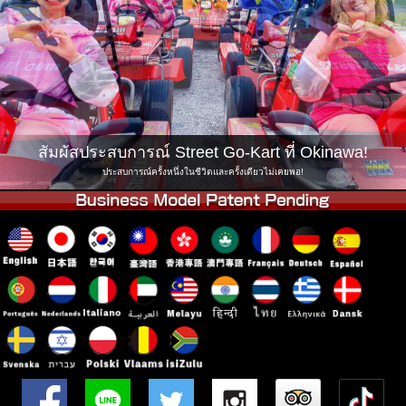
บริษัท
การจอง
เปลี่ยนสาขา
Tokyo Shinagawa
Tokyo Akihabara#1
Tokyo Akihabara#2
Tokyo Shibuya
Tokyo Shibuya Annex
Tokyo Bay
สัมผัสประสบการณ์ Street Go-Kart ที่ Okinawa!
Tokyo Asakusa
Osaka
ประสบการณ์ครั้งหนึ่งในชีวิตและครั้งเดียวไม่เคยพอ!
Okinawa