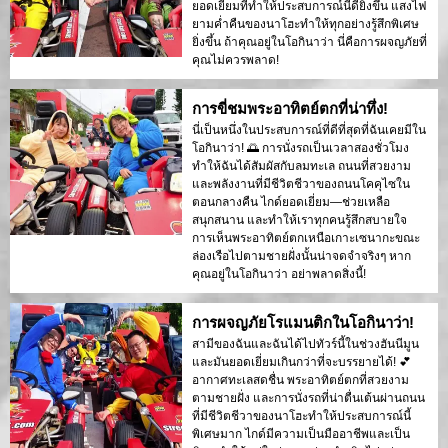
ยอดเยี่ยมที่ทำให้ประสบการณ์นี้ดียิ่งขึ้น แสงไฟ
ยามค่ำคืนของนาโฮะทำให้ทุกอย่างรู้สึกพิเศษ
ยิ่งขึ้น ถ้าคุณอยู่ในโอกินาว่า นี่คือการผจญภัยที่
คุณไม่ควรพลาด!
การขี่ชมพระอาทิตย์ตกที่น่าทึ่ง!
นี่เป็นหนึ่งในประสบการณ์ที่ดีที่สุดที่ฉันเคยมีใน
โอกินาว่า! 🌅 การนั่งรถเป็นเวลาสองชั่วโมง
ทำให้ฉันได้สัมผัสกับลมทะเล ถนนที่สวยงาม
และพลังงานที่มีชีวิตชีวาของถนนโคคุไซใน
ตอนกลางคืน ไกด์ยอดเยี่ยม—ช่วยเหลือ
สนุกสนาน และทำให้เราทุกคนรู้สึกสบายใจ
การเห็นพระอาทิตย์ตกเหนือเกาะเซนากะขณะ
ล่องเรือไปตามชายฝั่งนั้นน่าจดจำจริงๆ หาก
คุณอยู่ในโอกินาว่า อย่าพลาดสิ่งนี้!
การผจญภัยโรแมนติกในโอกินาว่า!
สามีของฉันและฉันได้ไปทัวร์นี้ในช่วงฮันนีมูน
และมันยอดเยี่ยมเกินกว่าที่จะบรรยายได้! 💕
อากาศทะเลสดชื่น พระอาทิตย์ตกที่สวยงาม
ตามชายฝั่ง และการนั่งรถที่น่าตื่นเต้นผ่านถนน
ที่มีชีวิตชีวาของนาโฮะทำให้ประสบการณ์นี้
พิเศษมาก ไกด์มีความเป็นมืออาชีพและเป็น