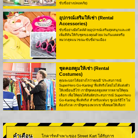
ขับขี่อย่างปลอดภัย)
อุปกรณ์เสริมให้เช่า (Rental
Accessories)
ขับขี่อย่างมีสไตล์ด้วยอุปกรณ์เสริมสุดสนุกและเท่!
เพิ่มสีสันให้กับชุดของคุณด้วยแว่นกันแดดหรือ
หมวกสุดแนวขณะขับขี่ผ่านเมือง
ชุดคอสตูมให้เช่า (Rental
Costumes)
คุณจะบอกได้อย่างไรว่าคุณมี 'ประสบการณ์
SuperHero Go-Karting' ที่แท้จริงโดยไม่ได้แต่งตัว
ให้เหมือนฮีโร่! เรามีชุดคอสตูมหลากหลายให้คุณ
เลือก เพื่อให้คุณได้สัมผัสประสบการณ์ SuperHero
Go-Karting ที่แท้จริง! สำหรับแฟนๆ ซูเปอร์ฮีโร่ ไม่
ต้องกังวล เรามีชุดของพวกเขาทั้งหมดให้เลือก!
คำเตือน
โกคาร์ทสำเพาะของ Street Kart ได้รับการ