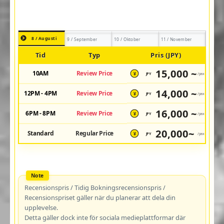
8 / Augusti
9 / September
10 / Oktober
11 / November
Tid
Typ
Pris (JPY)
15,000 ~
10AM
Review Price
JPY
/pax
¥
14,000 ~
12PM - 4PM
Review Price
JPY
/pax
¥
16,000 ~
6PM - 8PM
Review Price
JPY
/pax
¥
20,000~
Standard
Regular Price
JPY
/pax
¥
Recensionspris / Tidig Bokningsrecensionspris /
Recensionspriset gäller när du planerar att dela din
upplevelse.
Detta gäller dock inte för sociala medieplattformar där