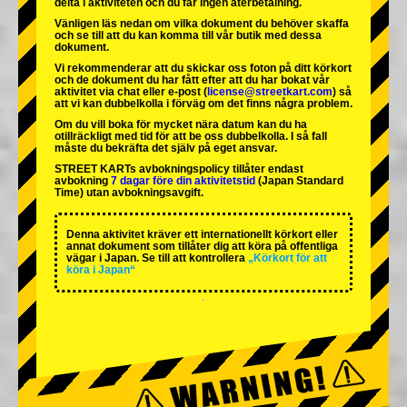
delta i aktiviteten och du får ingen återbetalning.
Vänligen läs nedan om vilka dokument du behöver skaffa
och se till att du kan komma till vår butik med dessa
dokument.
Vi rekommenderar att du skickar oss foton på ditt körkort
och de dokument du har fått efter att du har bokat vår
aktivitet via chat eller e-post (
license@streetkart.com
) så
att vi kan dubbelkolla i förväg om det finns några problem.
Om du vill boka för mycket nära datum kan du ha
otillräckligt med tid för att be oss dubbelkolla. I så fall
måste du bekräfta det själv på eget ansvar.
STREET KARTs avbokningspolicy tillåter endast
avbokning
7 dagar före din aktivitetstid
(Japan Standard
Time) utan avbokningsavgift.
Denna aktivitet kräver ett internationellt körkort eller
annat dokument som tillåter dig att köra på offentliga
vägar i Japan. Se till att kontrollera
„Körkort för att
köra i Japan“