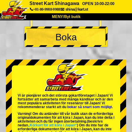
Street Kart Shinagawa
OPEN 10:00-22:00
📞+81-80-9988-9988
📧
shina@kart.st
MENY/Byt butik
HEM
Boka
Om oss
Specifikationer
Pris
Hitta hit
Röster
FAQ
Företag
Boka
Byt butik
Tokyo Shinagawa
Tokyo Akihabara#1
Tokyo Akihabara#2
Tokyo Shibuya
Vi är
pionjärer
och
det största gokartföretaget
i Japan! Vi
Tokyo Shibuya Annex
Tokyo Bay
fortsätter att samarbeta med
många kändisar
och är
den
mest populära aktiviteten
för resenärer till Japan! Vi
rekommenderar starkt att du
bokar så snart som möjligt.
Tokyo Asakusa
Osaka
Varning! Om du anländer till vår butik utan de erforderliga
originaldokumenten för att köra i Japan, kan du inte delta i
Okinawa
aktiviteten och du får ingen återbetalning.
(beskrivs
nedan
„Körkort för att köra i Japan“
) Om du inte har de
erforderliga dokumenten för att köra i Japan, kan du inte