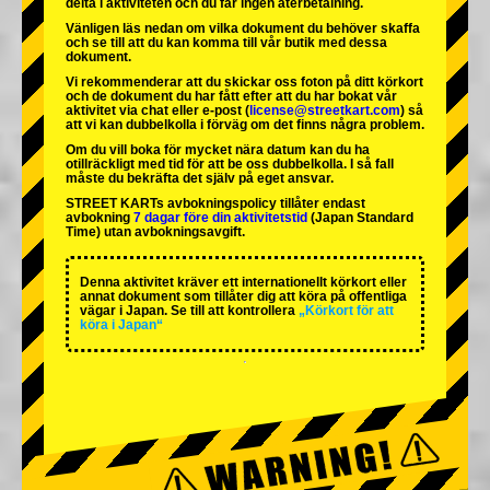
delta i aktiviteten och du får ingen återbetalning.
Vänligen läs nedan om vilka dokument du behöver skaffa
och se till att du kan komma till vår butik med dessa
dokument.
Vi rekommenderar att du skickar oss foton på ditt körkort
och de dokument du har fått efter att du har bokat vår
aktivitet via chat eller e-post (
license@streetkart.com
) så
att vi kan dubbelkolla i förväg om det finns några problem.
Om du vill boka för mycket nära datum kan du ha
otillräckligt med tid för att be oss dubbelkolla. I så fall
måste du bekräfta det själv på eget ansvar.
STREET KARTs avbokningspolicy tillåter endast
avbokning
7 dagar före din aktivitetstid
(Japan Standard
Time) utan avbokningsavgift.
Denna aktivitet kräver ett internationellt körkort eller
annat dokument som tillåter dig att köra på offentliga
vägar i Japan. Se till att kontrollera
„Körkort för att
köra i Japan“