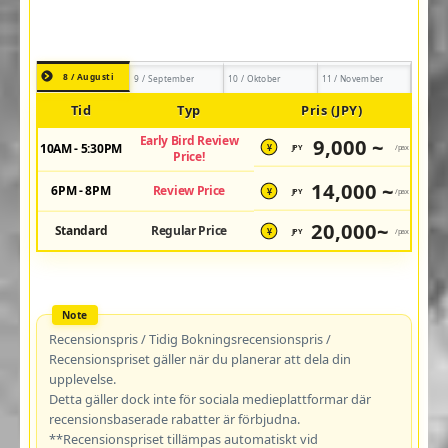
8 / Augusti
9 / September
10 / Oktober
11 / November
Tid
Typ
Pris (JPY)
Early Bird Review
9,000 ~
10AM - 5:30PM
JPY
/pax
¥
Price!
14,000 ~
6PM - 8PM
Review Price
JPY
/pax
¥
20,000~
Standard
Regular Price
JPY
/pax
¥
Recensionspris / Tidig Bokningsrecensionspris /
Recensionspriset gäller när du planerar att dela din
upplevelse.
Detta gäller dock inte för sociala medieplattformar där
recensionsbaserade rabatter är förbjudna.
**Recensionspriset tillämpas automatiskt vid