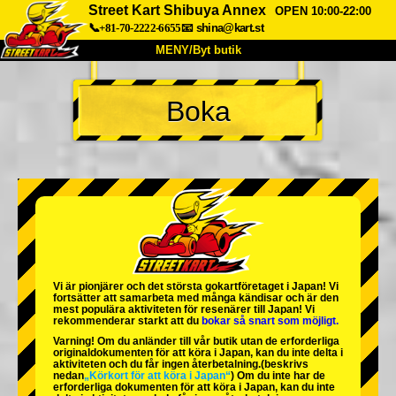
Street Kart Shibuya Annex
OPEN 10:00-22:00
📞+81-70-2222-6655
📧
shina@kart.st
MENY/Byt butik
HEM
Boka
Om oss
Specifikationer
Pris
Hitta hit
Röster
FAQ
Företag
Boka
Byt butik
Tokyo Shinagawa
Tokyo Akihabara#1
Tokyo Akihabara#2
Tokyo Shibuya
Vi är
pionjärer
och
det största gokartföretaget
i Japan! Vi
Tokyo Shibuya Annex
Tokyo Bay
fortsätter att samarbeta med
många kändisar
och är
den
mest populära aktiviteten
för resenärer till Japan! Vi
rekommenderar starkt att du
bokar så snart som möjligt.
Tokyo Asakusa
Osaka
Varning! Om du anländer till vår butik utan de erforderliga
originaldokumenten för att köra i Japan, kan du inte delta i
Okinawa
aktiviteten och du får ingen återbetalning.
(beskrivs
nedan
„Körkort för att köra i Japan“
) Om du inte har de
erforderliga dokumenten för att köra i Japan, kan du inte