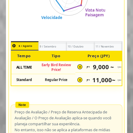
8 / Agosto
9 / Setembro
10 / Outubro
11 / Novembro
Tempo
Tipo
Preço (JPY)
Early Bird Review
9,000 ~
ALL TIME
JPY
/pax
¥
Price!
11,000~
Standard
Regular Price
JPY
/pax
¥
Preço de Avaliação / Preço de Reserva Antecipada de
Avaliação / O Preço de Avaliação aplica-se quando você
planeja compartilhar sua experiência.
No entanto, isso não se aplica a plataformas de mídias