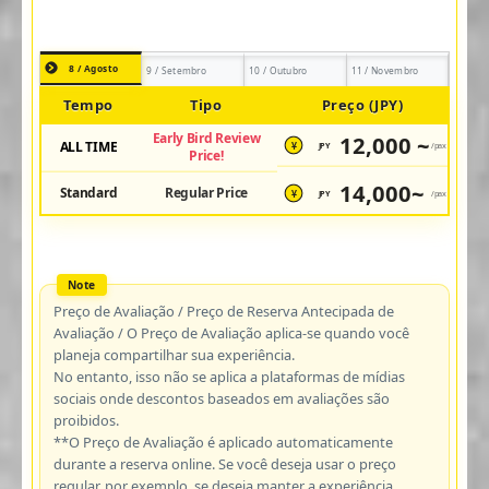
8 / Agosto
9 / Setembro
10 / Outubro
11 / Novembro
Tempo
Tipo
Preço (JPY)
Early Bird Review
12,000 ~
ALL TIME
JPY
/pax
¥
Price!
14,000~
Standard
Regular Price
JPY
/pax
¥
Preço de Avaliação / Preço de Reserva Antecipada de
Avaliação / O Preço de Avaliação aplica-se quando você
planeja compartilhar sua experiência.
No entanto, isso não se aplica a plataformas de mídias
sociais onde descontos baseados em avaliações são
proibidos.
**O Preço de Avaliação é aplicado automaticamente
durante a reserva online. Se você deseja usar o preço
regular, por exemplo, se deseja manter a experiência