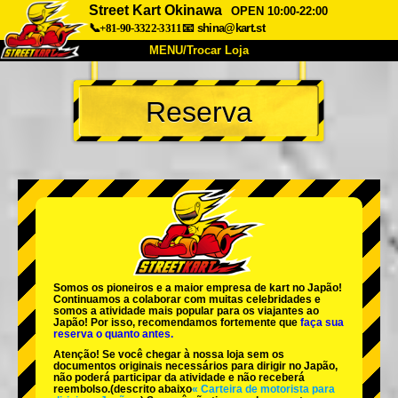
Street Kart Okinawa
OPEN 10:00-22:00
📞+81-90-3322-3311
📧
shina@kart.st
MENU/Trocar Loja
INÍCIO
Reserva
Sobre
Especificações
Preços
Acesso
Opiniões
FAQ
Empresa
Reserva
Trocar Loja
Tokyo Shinagawa
Tokyo Akihabara#1
Tokyo Akihabara#2
Tokyo Shibuya
Somos os
pioneiros
e a
maior empresa de kart
no Japão!
Tokyo Shibuya Annex
Tokyo Bay
Continuamos a colaborar com
muitas celebridades
e
somos a
atividade mais popular
para os viajantes ao
Japão! Por isso, recomendamos fortemente que
faça sua
Tokyo Asakusa
Osaka
reserva o quanto antes.
Atenção! Se você chegar à nossa loja sem os
Okinawa
documentos originais necessários para dirigir no Japão,
não poderá participar da atividade e não receberá
reembolso.
(descrito abaixo
« Carteira de motorista para