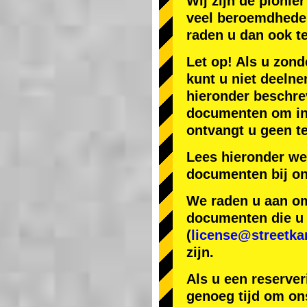
Wij zijn de
pionier
veel beroemdhede
raden u dan ook t
Let op! Als u zond
kunt u niet deelne
hieronder beschr
documenten om in J
ontvangt u geen te
Lees hieronder we
documenten bij on
We raden u aan om 
documenten die u h
(
license@streetka
zijn.
Als u een reserver
genoeg tijd om ons