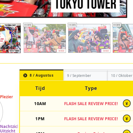
8 / Augustus
9 / September
10 / Oktober
Tijd
Type
10AM
FLASH SALE REVIEW PRICE!
¥
1PM
FLASH SALE REVIEW PRICE!
¥