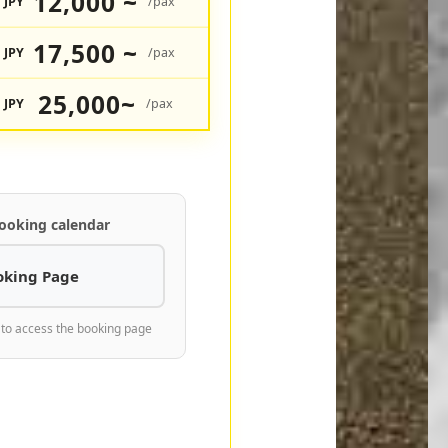
12,000 ~
JPY
/pax
17,500 ~
JPY
/pax
25,000~
JPY
/pax
ooking calendar
oking Page
 to access the booking page