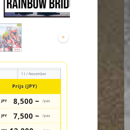
>
11 / November
Prijs (JPY)
8,500 ~
JPY
/pax
7,500 ~
JPY
/pax