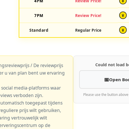
4PM
Review Price!
¥
7PM
Review Price!
¥
Standard
Regular Price
¥
Could not load b
gsreviewprijs / De reviewprijs
er u van plan bent uw ervaring
Open Bo
r social media-platforms waar
eviews verboden zijn.
Please use the button above
automatisch toegepast tijdens
eguliere prijs wilt gebruiken,
aring vertrouwelijk wilt
serveringscentrum op de