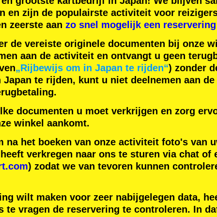
en
grootste kartbedrijf
in Japan! We blijven 
n
en zijn de
populairste activiteit
voor reiziger
en zeerste aan
zo snel mogelijk een reservering
er de vereiste originele documenten bij onze wi
men aan de activiteit en ontvangt u geen terugb
even
„Rijbewijs om in Japan te rijden“
) zonder 
apan te rijden, kunt u niet deelnemen aan de a
rugbetaling.
lke documenten u moet verkrijgen en zorg ervo
ze winkel aankomt.
na het boeken van onze activiteit foto's van u
eeft verkregen naar ons te sturen via chat of 
rt.com
) zodat we van tevoren kunnen controler
ing wilt maken voor zeer nabijgelegen data, hee
 te vragen de reservering te controleren. In da