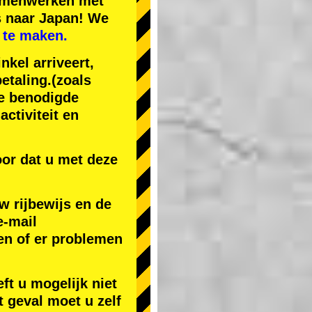
samenwerken met
s naar Japan! We
 te maken.
nkel arriveert,
etaling.
(zoals
de benodigde
ctiviteit en
or dat u met deze
w rijbewijs en de
e-mail
en of er problemen
ft u mogelijk niet
t geval moet u zelf