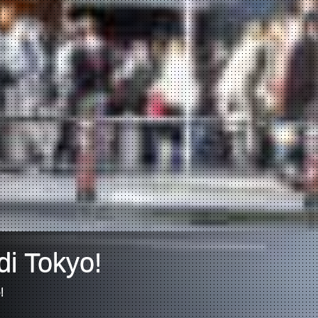
di Tokyo!
!