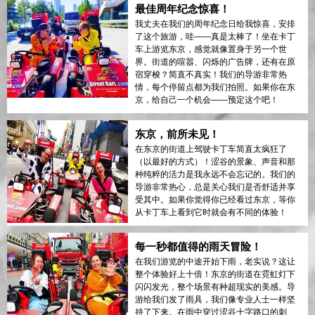
最佳周年纪念惊喜！
我丈夫在我们的周年纪念日给我惊喜，安排
了这个旅游，哇——真是太棒了！坐在卡丁
车上游览东京，感觉就像置身于另一个世
界。街道的喧嚣、闪烁的广告牌，还有在原
宿穿梭？简直不真实！我们的导游非常热
情，每个停留点都为我们拍照。如果你在东
京，给自己一个机会——预定这个吧！
东京，前所未见！
在东京的街道上驾驶卡丁车简直太疯狂了
（以最好的方式）！涩谷的景象、声音和那
种纯粹的活力是我永远不会忘记的。我们的
导游非常热心，总是关心我们是否舒适并享
受其中。如果你觉得你已经看过东京，等你
从卡丁车上看到它时就会有不同的体验！
每一秒都值得的雨天冒险！
在我们游览的中途开始下雨，老实说？这让
整个体验好上十倍！东京的街道在霓虹灯下
闪闪发光，整个场景有种超现实的美感。导
游给我们发了雨具，我们像专业人士一样坚
持了下来。在雨中穿过涩谷十字路口的刺