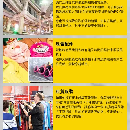
我們店鋪提供特價運動相機租賃服務。
我們擁有最新最強大的4K運動相機，可以租賃來
錄製您或家人/朋友在街頭度過美好時光的POV畫
面。
您也可以攜帶自己的運動相機，安裝在胸部、頭
部或身體上（只要不妨礙安全駕駛）。
租賃配件
駕駛時使用我們各種有趣又時尚的配件來展現風
格！
選擇太陽眼鏡或有趣的帽子來為您的服裝增添些
許亮點，駕駛穿越城市。
租賃服裝
如果你沒有穿上超級英雄服裝，你怎麼能說自己
有過"真實超級英雄卡丁車體驗"呢！我們擁有所
有你能想到的服裝，讓你擁有一個"真實超級英雄
卡丁車體驗！對於所有超級英雄迷，不用擔心，
我們有所有的服裝！