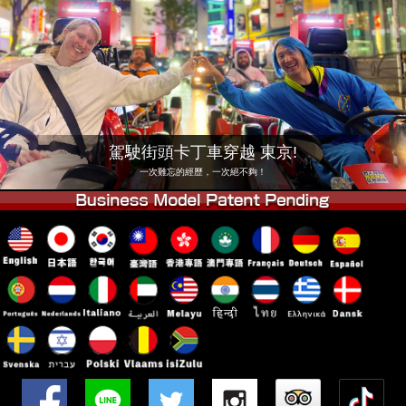
公司
預訂
更換店鋪
東京品川 #1
東京秋葉原#1
東京秋葉原#2
東京澀谷
東京澀谷附屬
東京灣
駕駛街頭卡丁車穿越 東京!
東京淺草
大阪
一次難忘的經歷，一次絕不夠！
沖繩