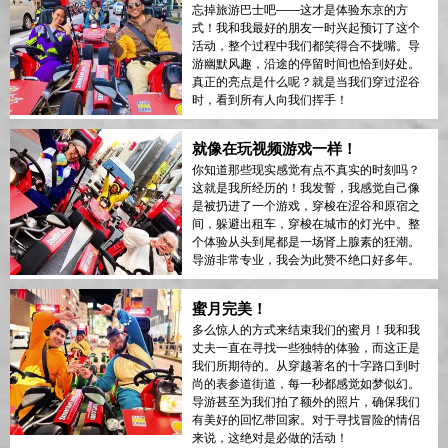
忘掉旅游巴士吧——这才是体验东京的方
式！我和我最好的朋友一时兴起预订了这个
活动，整个过程中我们都笑得合不拢嘴。导
游幽默风趣，沿途的停留时间也恰到好处。
真正的亮点是什么呢？就是当我们穿过涩谷
时，看到所有人向我们挥手！
就像在玩视频游戏一样！
你知道那些现实感觉有点不真实的时刻吗？
这就是我所经历的！我发誓，我感觉自己像
是被扔进了一个游戏，穿梭在涩谷和原宿之
间，躲避出租车，穿梭在城市的灯光中。整
个体验从头到尾都是一场肾上腺素的狂潮。
导游非常专业，我会为此赞不绝口好多年。
蜜月完美！
多么惊人的方式来结束我们的蜜月！我和我
丈夫一直在寻找一些独特的体验，而这正是
我们所期待的。从穿越著名的十字路口到时
尚的表参道街道，每一秒都感觉如梦似幻。
导游甚至为我们拍了额外的照片，确保我们
有美好的回忆带回家。对于寻找冒险的情侣
来说，这绝对是必做的活动！