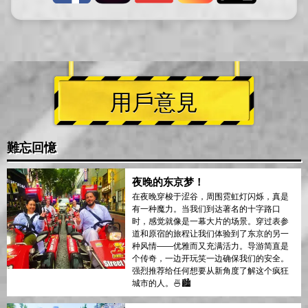
用戶意見
難忘回憶
夜晚的东京梦！
在夜晚穿梭于涩谷，周围霓虹灯闪烁，真是
有一种魔力。当我们到达著名的十字路口
时，感觉就像是一幕大片的场景。穿过表参
道和原宿的旅程让我们体验到了东京的另一
种风情——优雅而又充满活力。导游简直是
个传奇，一边开玩笑一边确保我们的安全。
强烈推荐给任何想要从新角度了解这个疯狂
城市的人。🍜🏙️