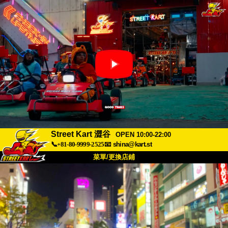
Street Kart 澀谷
OPEN 10:00-22:00
📞+81-80-9999-2525
📧
shina@kart.st
菜單/更換店鋪
首頁
關於
規格
價格
交通方式
顧客聲音
常見問題