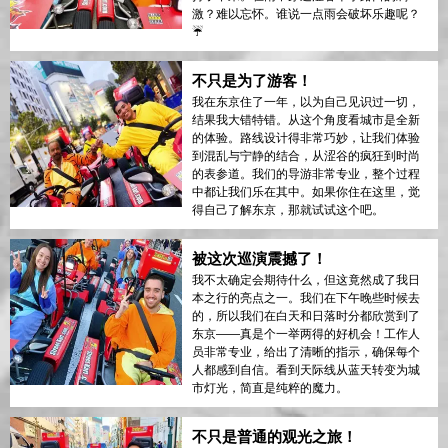
激？难以忘怀。谁说一点雨会破坏乐趣呢？
☔
不只是为了游客！
我在东京住了一年，以为自己见识过一切，
结果我大错特错。从这个角度看城市是全新
的体验。路线设计得非常巧妙，让我们体验
到混乱与宁静的结合，从涩谷的疯狂到时尚
的表参道。我们的导游非常专业，整个过程
中都让我们乐在其中。如果你住在这里，觉
得自己了解东京，那就试试这个吧。
被这次巡演震撼了！
我不太确定会期待什么，但这竟然成了我日
本之行的亮点之一。我们在下午晚些时候去
的，所以我们在白天和日落时分都欣赏到了
东京——真是个一举两得的好机会！工作人
员非常专业，给出了清晰的指示，确保每个
人都感到自信。看到天际线从蓝天转变为城
市灯光，简直是纯粹的魔力。
不只是普通的观光之旅！