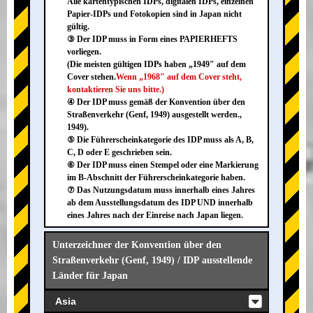
Alle kartentypischen IDPs, digitalen IDPs, einzelnen
Papier-IDPs und Fotokopien sind in Japan nicht
gültig.
③ Der IDP muss in Form eines PAPIERHEFTS
vorliegen.
(Die meisten gültigen IDPs haben „1949" auf dem
Cover stehen.
Wenn „1968" auf dem Cover steht,
kontaktieren Sie uns bitte.)
④ Der IDP muss gemäß der Konvention über den
Straßenverkehr (Genf, 1949) ausgestellt werden.,
1949).
⑤ Die Führerscheinkategorie des IDP muss als A, B,
C, D oder E geschrieben sein.
⑥ Der IDP muss einen Stempel oder eine Markierung
im B-Abschnitt der Führerscheinkategorie haben.
⑦ Das Nutzungsdatum muss innerhalb eines Jahres
ab dem Ausstellungsdatum des IDP UND innerhalb
eines Jahres nach der Einreise nach Japan liegen.
Unterzeichner der Konvention über den
Straßenverkehr (Genf, 1949) / IDP ausstellende
Länder für Japan
Asia