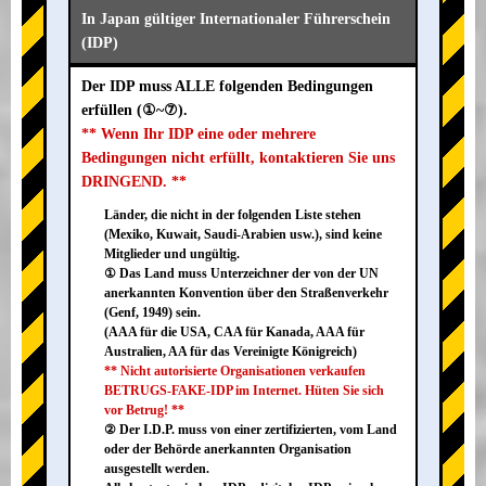
In Japan gültiger Internationaler Führerschein
(IDP)
Der IDP muss ALLE folgenden Bedingungen
erfüllen (①~⑦).
** Wenn Ihr IDP eine oder mehrere
Bedingungen nicht erfüllt, kontaktieren Sie uns
DRINGEND. **
Länder, die nicht in der folgenden Liste stehen
(Mexiko, Kuwait, Saudi-Arabien usw.), sind keine
Mitglieder und ungültig.
① Das Land muss Unterzeichner der von der UN
anerkannten Konvention über den Straßenverkehr
(Genf, 1949) sein.
(AAA für die USA, CAA für Kanada, AAA für
Australien, AA für das Vereinigte Königreich)
** Nicht autorisierte Organisationen verkaufen
BETRUGS-FAKE-IDP im Internet. Hüten Sie sich
vor Betrug! **
② Der I.D.P. muss von einer zertifizierten, vom Land
oder der Behörde anerkannten Organisation
ausgestellt werden.