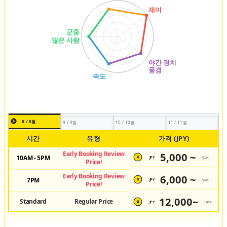
8 / 8월
9 / 9월
10 / 10월
11 / 11월
시간
유형
가격 (JPY)
Early Booking Review
5,000 ~
10AM - 5PM
JPY
/pax
¥
Price!
Early Booking Review
6,000 ~
7PM
JPY
/pax
¥
Price!
12,000~
Standard
Regular Price
JPY
/pax
¥