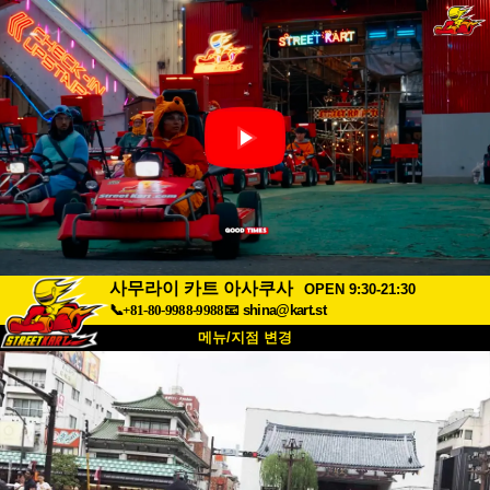
사무라이 카트 아사쿠사
OPEN 9:30-21:30
📞+81-80-9988-9988
📧
shina@kart.st
메뉴/지점 변경
최상단
소개
사양
가격
접근성
고객 리뷰
자주 묻는 질문