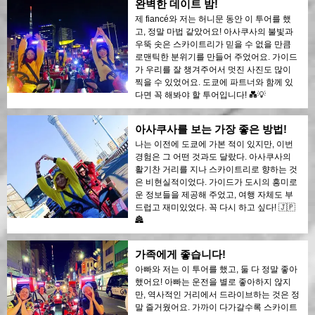
완벽한 데이트 밤!
제 fiancé와 저는 허니문 동안 이 투어를 했
고, 정말 마법 같았어요! 아사쿠사의 불빛과
우뚝 솟은 스카이트리가 믿을 수 없을 만큼
로맨틱한 분위기를 만들어 주었어요. 가이드
가 우리를 잘 챙겨주어서 멋진 사진도 많이
찍을 수 있었어요. 도쿄에 파트너와 함께 있
다면 꼭 해봐야 할 투어입니다! 💑💡
아사쿠사를 보는 가장 좋은 방법!
나는 이전에 도쿄에 가본 적이 있지만, 이번
경험은 그 어떤 것과도 달랐다. 아사쿠사의
활기찬 거리를 지나 스카이트리로 향하는 것
은 비현실적이었다. 가이드가 도시의 흥미로
운 정보들을 제공해 주었고, 여행 자체도 부
드럽고 재미있었다. 꼭 다시 하고 싶다! 🇯🇵
🏯
가족에게 좋습니다!
아빠와 저는 이 투어를 했고, 둘 다 정말 좋아
했어요! 아빠는 운전을 별로 좋아하지 않지
만, 역사적인 거리에서 드라이브하는 것은 정
말 즐거웠어요. 가까이 다가갈수록 스카이트