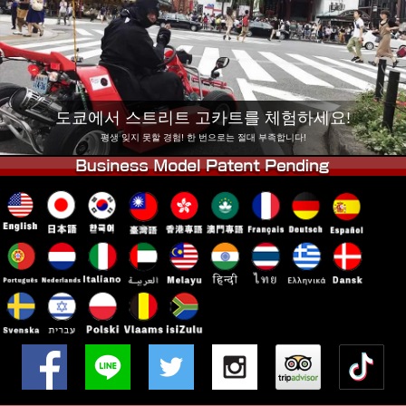
회사 정보
예약
지점 변경
도쿄 시나가와 #1
도쿄 아키하바라#1
도쿄 아키하바라#2
도쿄 시부야
도쿄에서 스트리트 고카트를 체험하세요!
도쿄 시부야 애넥스
도쿄 베이
평생 잊지 못할 경험! 한 번으로는 절대 부족합니다!
도쿄 아사쿠사
오사카
오키나와