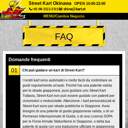
Street Kart Okinawa
OPEN 10:00-22:00
📞+81-90-3322-3311
📧
shina@kart.st
MENU/Cambia Negozio
INIZIO
FAQ
Chi Siamo
Specifiche
Prezzo
Accesso
Recensioni
FAQ
Azienda
Prenotazioni
Domande frequenti
Cambia Negozio
01
Chi può guidare un kart di Street Kart?
Tokyo Shinagawa
Tokyo Akihabara#1
I nostri kart sono automatici e molto facili da controllare se
guidi regolarmente un'auto. Finché hai una patente valida
Tokyo Akihabara#2
Tokyo Shibuya
per le strade giapponesi, puoi guidare uno Street Kart.
Tokyo Shibuya Annex
Tokyo Bay
Tuttavia, Street Kart non può essere guidato con patenti per
ciclomotori o motociclette. Attenzione: i kart personalizzati di
Tokyo Asakusa
Osaka
Street Kart sono per strade pubbliche in Giappone. Avrai
bisogno di una patente di guida giapponese valida, o di un
Okinawa
Permesso Internazionale di Guida, o di una Licenza SOFA
per le Forze Armate Statunitensi in Giappone, o della tua
patente di guida con una traduzione ufficiale in giapponese