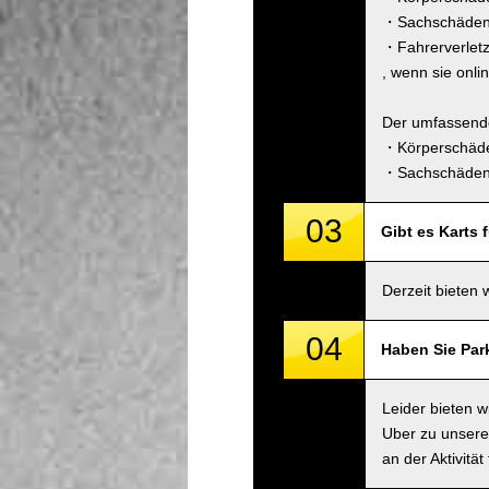
・Sachschäden 
・Fahrerverlet
, wenn sie onli
Der umfassende
・Körperschäde
・Sachschäden 
03
Gibt es Karts 
Derzeit bieten 
04
Haben Sie Par
Leider bieten 
Uber zu unsere
an der Aktivitä