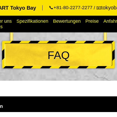
tokyob
RT Tokyo Bay
📞+81-80-2277-2277
📧
r uns
Spezifikationen
Bewertungen
Preise
Anfahr
ps
FAQ
en