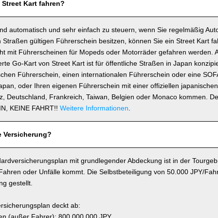
 Street Kart fahren?
ind automatisch und sehr einfach zu steuern, wenn Sie regelmäßig Auto
 Straßen gültigen Führerschein besitzen, können Sie ein Street Kart fa
icht mit Führerscheinen für Mopeds oder Motorräder gefahren werden. 
e Go-Kart von Street Kart ist für öffentliche Straßen in Japan konzipie
schen Führerschein, einen internationalen Führerschein oder eine SOF
 Japan, oder Ihren eigenen Führerschein mit einer offiziellen japanisch
z, Deutschland, Frankreich, Taiwan, Belgien oder Monaco kommen. D
N, KEINE FAHRT!!
Weitere Informationen
.
e Versicherung?
ardversicherungsplan mit grundlegender Abdeckung ist in der Tourgebü
 Fahren oder Unfälle kommt. Die Selbstbeteiligung von 50.000 JPY/Fahr
g gestellt.
rsicherungsplan deckt ab:
n (außer Fahrer): 800.000.000 JPY