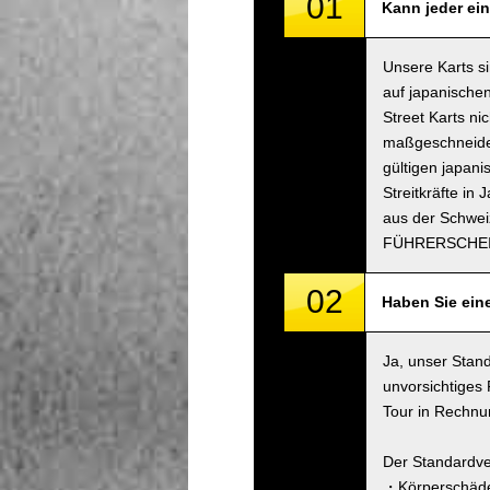
01
Kann jeder ein
Unsere Karts s
auf japanischen
Street Karts n
maßgeschneidert
gültigen japani
Streitkräfte in
aus der Schwei
FÜHRERSCHEI
02
Haben Sie ein
Ja, unser Stand
unvorsichtiges
Tour in Rechnun
Der Standardve
・Körperschäde