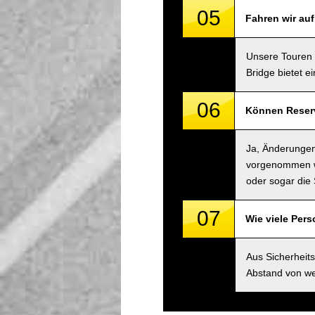
05
Fahren wir au
Unsere Touren 
Bridge bietet e
06
Können Reserv
Ja, Änderungen
vorgenommen we
oder sogar die 
07
Wie viele Per
Aus Sicherheit
Abstand von we