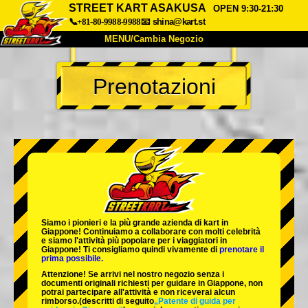
STREET KART ASAKUSA
OPEN 9:30-21:30
📞+81-80-9988-9988
📧
shina@kart.st
MENU/Cambia Negozio
INIZIO
Prenotazioni
Chi Siamo
Specifiche
Prezzo
Accesso
Recensioni
FAQ
Azienda
Prenotazioni
Cambia Negozio
Tokyo Shinagawa
Tokyo Akihabara#1
Tokyo Akihabara#2
Tokyo Shibuya
Siamo i
pionieri
e la
più grande azienda di kart
in
Tokyo Shibuya Annex
Tokyo Bay
Giappone! Continuiamo a collaborare con
molti celebrità
e siamo l'
attività più popolare
per i viaggiatori in
Giappone! Ti consigliamo quindi vivamente di
prenotare il
Tokyo Asakusa
Osaka
prima possibile.
Attenzione! Se arrivi nel nostro negozio senza i
Okinawa
documenti originali richiesti per guidare in Giappone, non
potrai partecipare all'attività e non riceverai alcun
rimborso.
(descritti di seguito
„Patente di guida per