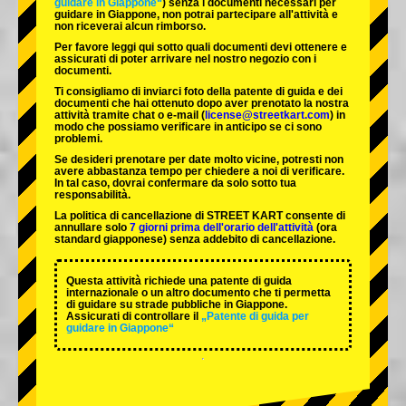
guidare in Giappone“
) senza i documenti necessari per
guidare in Giappone, non potrai partecipare all'attività e
non riceverai alcun rimborso.
Per favore leggi qui sotto quali documenti devi ottenere e
assicurati di poter arrivare nel nostro negozio con i
documenti.
Ti consigliamo di inviarci foto della patente di guida e dei
documenti che hai ottenuto dopo aver prenotato la nostra
attività tramite chat o e-mail (
license@streetkart.com
) in
modo che possiamo verificare in anticipo se ci sono
problemi.
Se desideri prenotare per date molto vicine, potresti non
avere abbastanza tempo per chiedere a noi di verificare.
In tal caso, dovrai confermare da solo sotto tua
responsabilità.
La politica di cancellazione di STREET KART consente di
annullare solo
7 giorni prima dell'orario dell'attività
(ora
standard giapponese) senza addebito di cancellazione.
Questa attività richiede una patente di guida
internazionale o un altro documento che ti permetta
di guidare su strade pubbliche in Giappone.
Assicurati di controllare il
„Patente di guida per
guidare in Giappone“