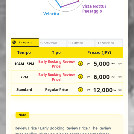
8 / Agosto
9 / Settembre
10 / Ottobre
11 / Novembre
Tempo
Tipo
Prezzo (JPY)
Early Booking Review
5,000 ~
10AM - 5PM
JPY
/pax
¥
Price!
Early Booking Review
6,000 ~
7PM
JPY
/pax
¥
Price!
12,000~
Standard
Regular Price
JPY
/pax
¥
Review Price / Early Booking Review Price / The Review
Price applies when you plan to share your experience.