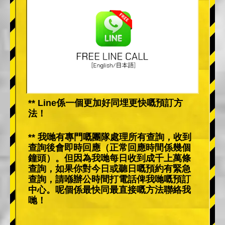
** Line係一個更加好同埋更快嘅預訂方
法！
** 我哋有專門嘅團隊處理所有查詢，收到
查詢後會即時回應（正常回應時間係幾個
鐘頭）。但因為我哋每日收到成千上萬條
查詢，如果你對今日或聽日嘅預約有緊急
查詢，請喺辦公時間打電話俾我哋嘅預訂
中心。呢個係最快同最直接嘅方法聯絡我
哋！