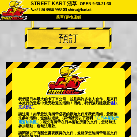
STREET KART 淺草
OPEN 9:30-21:30
📞+81-80-9988-9988
📧
shina@kart.st
菜單/更換店鋪
首頁
預訂
關於
規格
價格
交通方式
顧客聲音
常見問題
公司
預訂
更換店鋪
東京 品川 #1
東京 秋葉原 #1
東京 秋葉原 #2
東京 澀谷
我們是日本最大的卡丁車公司，並且與
許多名人
合作，是來日
東京 澀谷附店
東京灣
本旅行的遊客中
最受歡迎的活動
！因此，我們強烈建議您
儘快
完成預訂。
東京 淺草
大阪
請注意！如果您沒有攜帶必要的原始文件來我們店鋪，您將無
法參加活動，也無法退款。
(詳情請見以下說明
「在日本駕駛所
需駕駛執照」
) 若沒有攜帶在日本駕駛所需的文件，您將無法
沖繩
參加活動，也無法退款。
請閱讀以下有關您需要獲得的文件，並確保您能攜帶這些文件