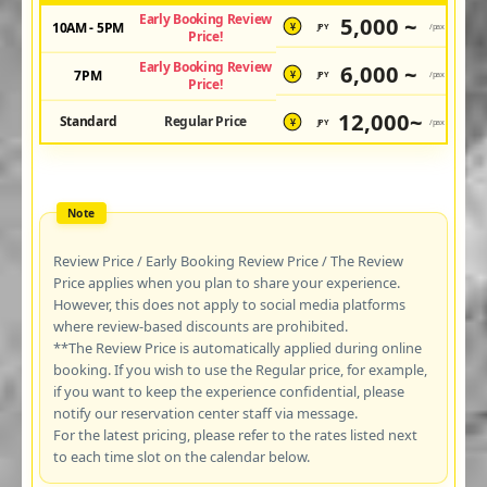
Early Booking Review
5,000 ~
10AM - 5PM
JPY
/pax
¥
Price!
Early Booking Review
6,000 ~
7PM
JPY
/pax
¥
Price!
12,000~
Standard
Regular Price
JPY
/pax
¥
Review Price / Early Booking Review Price / The Review
Price applies when you plan to share your experience.
However, this does not apply to social media platforms
where review-based discounts are prohibited.
**The Review Price is automatically applied during online
booking. If you wish to use the Regular price, for example,
if you want to keep the experience confidential, please
notify our reservation center staff via message.
For the latest pricing, please refer to the rates listed next
to each time slot on the calendar below.