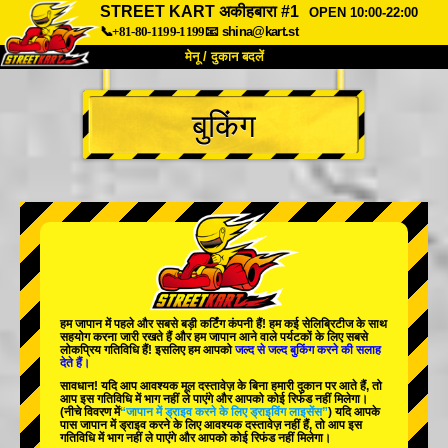
STREET KART अकीहबारा #1
OPEN 10:00-22:00
📞+81-80-1199-1199
📧
shina@kart.st
मेनू / दुकान बदलें
TOP
बुकिंग
हमारे बारे में
विशेषताएँ
कीमत
पहुंच
वॉयस
FAQ
कंपनी
बुकिंग
शाखा बदलें
टोक्यो शिनागावा #1
टोक्यो अकीहबारा#1
टोक्यो अकीहबारा#2
टोक्यो शिबुया
हम जापान में
पहले
और
सबसे बड़ी कर्टिंग कंपनी
हैं! हम
कई सेलिब्रिटीज
के साथ
टोक्यो शिबुया एनेक्स
टोक्यो बे
सहयोग करना जारी रखते हैं और हम जापान आने वाले पर्यटकों के लिए
सबसे
लोकप्रिय गतिविधि
हैं! इसलिए हम आपको
जल्द से जल्द बुकिंग करने की सलाह
देते हैं।
टोक्यो असाकुसा
ओसाका
सावधान! यदि आप आवश्यक मूल दस्तावेज़ के बिना हमारी दुकान पर आते हैं, तो
आप इस गतिविधि में भाग नहीं ले पाएंगे और आपको कोई रिफंड नहीं मिलेगा।
ओकिनावा
(नीचे विवरण में
“जापान में ड्राइव करने के लिए ड्राइविंग लाइसेंस”
) यदि आपके
पास जापान में ड्राइव करने के लिए आवश्यक दस्तावेज़ नहीं हैं, तो आप इस
गतिविधि में भाग नहीं ले पाएंगे और आपको कोई रिफंड नहीं मिलेगा।