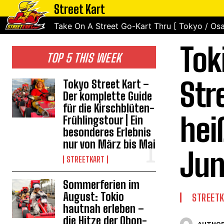
Street Kart
Take On A Street Go-Kart Thru [ Tokyo / Osa
Tok
TOP 5 THIS WEEK
Str
Tokyo Street Kart –
Der komplette Guide
für die Kirschblüten-
hei
Frühlingstour | Ein
besonderes Erlebnis
nur von März bis Mai
Jun
STREETKART
Sommerferien im
August: Tokio
STREET
hautnah erleben –
die Hitze der Obon-