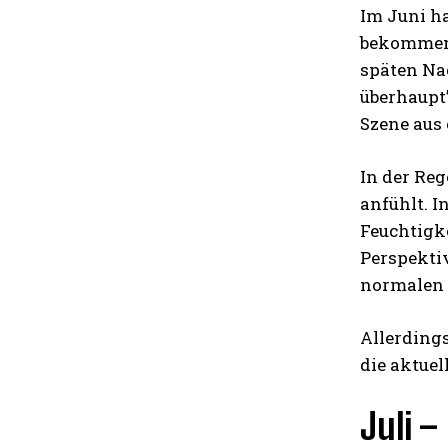
Im Juni ha
bekommen.
späten Na
überhaupt”
Szene aus 
In der Re
anfühlt. I
Feuchtigke
Perspekti
normalen 
Allerdings
die aktuel
Juli –