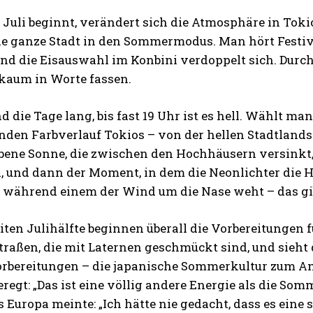
 Juli beginnt, verändert sich die Atmosphäre in Tokio
die ganze Stadt in den Sommermodus. Man hört Fest
nd die Eisauswahl im Konbini verdoppelt sich. Durch
 kaum in Worte fassen.
nd die Tage lang, bis fast 19 Uhr ist es hell. Wählt 
enden Farbverlauf Tokios – von der hellen Stadtland
bene Sonne, die zwischen den Hochhäusern versinkt, 
n, und dann der Moment, in dem die Neonlichter die 
, während einem der Wind um die Nase weht – das gib
iten Julihälfte beginnen überall die Vorbereitungen 
raßen, die mit Laternen geschmückt sind, und sieht
orbereitungen – die japanische Sommerkultur zum A
regt: „Das ist eine völlig andere Energie als die So
 Europa meinte: „Ich hätte nie gedacht, dass es eine