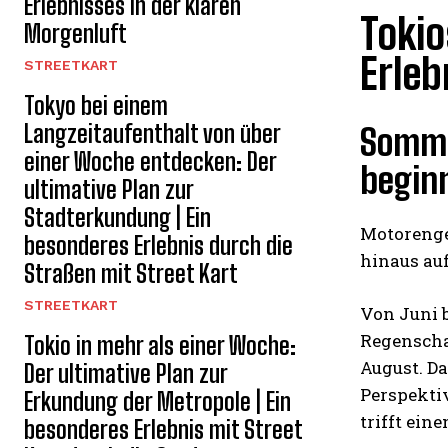
Erlebnisses in der klaren
Tokio
Morgenluft
Erleb
STREETKART
Tokyo bei einem
Langzeitaufenthalt von über
Somme
einer Woche entdecken: Der
begin
ultimative Plan zur
Stadterkundung | Ein
Motorenger
besonderes Erlebnis durch die
hinaus auf
Straßen mit Street Kart
STREETKART
Von Juni b
Regenschau
Tokio in mehr als einer Woche:
August. Da
Der ultimative Plan zur
Perspektiv
Erkundung der Metropole | Ein
trifft ein
besonderes Erlebnis mit Street