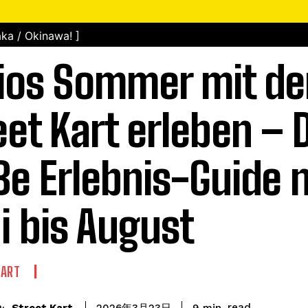
ka / Okinawa! ]
ios Sommer mit d
eet Kart erleben – 
ße Erlebnis-Guide 
i bis August
KART
read
Street Kart
9
min.