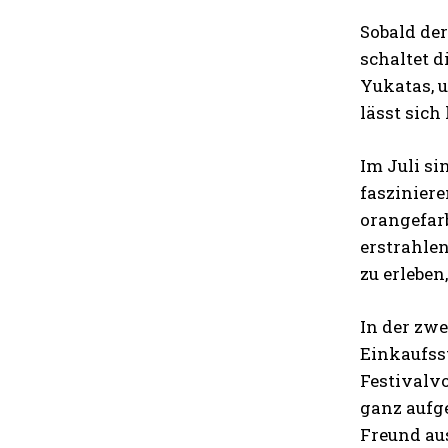
Sobald der
schaltet 
Yukatas, u
lässt sich
Im Juli si
faszinier
orangefar
erstrahle
zu erleben
In der zwe
Einkaufsst
Festivalv
ganz aufge
Freund aus