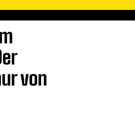
em
Der
nur von