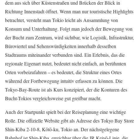
dem aus sich über Küstenstraßen und Brücken der Blick in
Richtung Innenstadt öffnet. Wenn man nur touristische Highlights
betrachtet, versteht man Tokio leicht als Ansammlung von
Konsum und Unterhaltung. Folgt man jedoch der Bewegung von
der Bucht zum Zentrum, wird sichtbar, wie Logistik, Infrastruktur,
Büroviertel und Sehenswürdigkeiten innerhalb desselben
Stadtraums miteinander verbunden sind. Ein Erlebnis, das die
regionale Eigenart nutzt, bedeutet nicht einfach, an berühmten
Orten vorbeizufahren – es bedeutet, die Struktur eines Ortes
während der Fortbewegung intuitiv erfassen zu können. Die
Tokyo-Bay-Route ist als Kurs konzipiert, der die Konturen des
Bucht-Tokios vergleichsweise gut greifbar macht.
Auch der Startpunkt spielt bei der Reiseplanung eine wichtige
Rolle. Die offizielle Website gibt als Adresse des Tokyo Bay Store
Shin-Kiba 2-10-8, Kōtō-ku, Tokio an. Der nächstgelegene
Bahnhof ist Shin-Kiba, erreichbar über die JR Keiyō-Linie, die