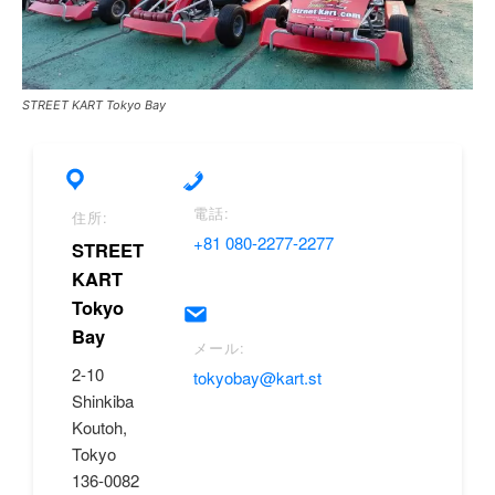
STREET KART Tokyo Bay
電話:
住所:
+81 080-2277-2277
STREET
KART
Tokyo
Bay
メール:
2-10
tokyobay@kart.st
Shinkiba
Koutoh,
Tokyo
136-0082