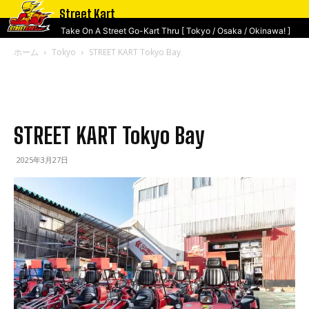
Street Kart
Take On A Street Go-Kart Thru [ Tokyo / Osaka / Okinawa! ]
ホーム
Tokyo
STREET KART Tokyo Bay
STREET KART Tokyo Bay
2025年3月27日