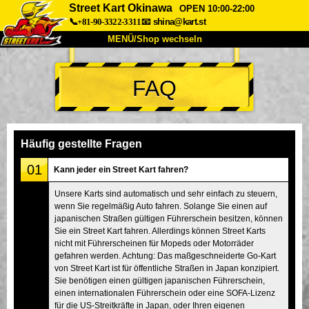
Street Kart Okinawa
OPEN 10:00-22:00
📞+81-90-3322-3311
📧
shina@kart.st
MENÜ/Shop wechseln
START
FAQ
Über uns
Spezifikationen
Preise
Anfahrt
Bewertungen
FAQ
Unternehmen
Buchung
Häufig gestellte Fragen
Shop wechseln
01
Kann jeder ein Street Kart fahren?
Tokio Shinagawa
Tokio Akihabara#1
Unsere Karts sind automatisch und sehr einfach zu steuern,
wenn Sie regelmäßig Auto fahren. Solange Sie einen auf
Tokio Akihabara#2
Tokio Shibuya
japanischen Straßen gültigen Führerschein besitzen, können
Tokio Shibuya Annex
Tokio Bucht
Sie ein Street Kart fahren. Allerdings können Street Karts
nicht mit Führerscheinen für Mopeds oder Motorräder
Tokio Asakusa
Osaka
gefahren werden. Achtung: Das maßgeschneiderte Go-Kart
von Street Kart ist für öffentliche Straßen in Japan konzipiert.
Okinawa
Sie benötigen einen gültigen japanischen Führerschein,
einen internationalen Führerschein oder eine SOFA-Lizenz
für die US-Streitkräfte in Japan, oder Ihren eigenen