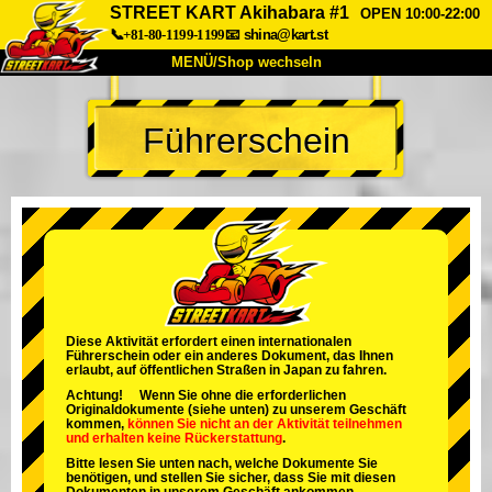
STREET KART Akihabara #1
OPEN 10:00-22:00
📞+81-80-1199-1199
📧
shina@kart.st
MENÜ/Shop wechseln
START
Führerschein
Über uns
Spezifikationen
Preise
Anfahrt
Bewertungen
FAQ
Unternehmen
Buchung
Shop wechseln
Tokio Shinagawa
Tokio Akihabara#1
Tokio Akihabara#2
Tokio Shibuya
Diese Aktivität erfordert einen internationalen
Führerschein oder ein anderes Dokument, das Ihnen
Tokio Shibuya Annex
Tokio Bucht
erlaubt, auf öffentlichen Straßen in Japan zu fahren.
Achtung! Wenn Sie ohne die erforderlichen
Tokio Asakusa
Osaka
Originaldokumente (siehe unten) zu unserem Geschäft
kommen,
können Sie nicht an der Aktivität teilnehmen
und
erhalten keine Rückerstattung
.
Okinawa
Bitte lesen Sie unten nach, welche Dokumente Sie
benötigen, und stellen Sie sicher, dass Sie mit diesen