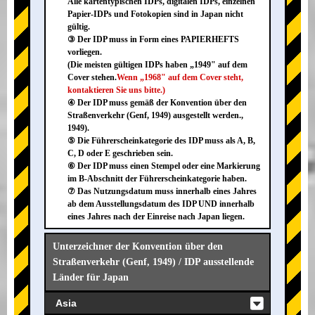
Alle kartentypischen IDPs, digitalen IDPs, einzelnen
Papier-IDPs und Fotokopien sind in Japan nicht
gültig.
③ Der IDP muss in Form eines PAPIERHEFTS
vorliegen.
(Die meisten gültigen IDPs haben „1949" auf dem
Cover stehen.
Wenn „1968" auf dem Cover steht,
kontaktieren Sie uns bitte.)
④ Der IDP muss gemäß der Konvention über den
Straßenverkehr (Genf, 1949) ausgestellt werden.,
1949).
⑤ Die Führerscheinkategorie des IDP muss als A, B,
C, D oder E geschrieben sein.
⑥ Der IDP muss einen Stempel oder eine Markierung
im B-Abschnitt der Führerscheinkategorie haben.
⑦ Das Nutzungsdatum muss innerhalb eines Jahres
ab dem Ausstellungsdatum des IDP UND innerhalb
eines Jahres nach der Einreise nach Japan liegen.
Unterzeichner der Konvention über den
Straßenverkehr (Genf, 1949) / IDP ausstellende
Länder für Japan
Asia