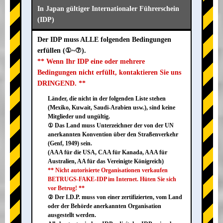
In Japan gültiger Internationaler Führerschein
(IDP)
Der IDP muss ALLE folgenden Bedingungen
erfüllen (①~⑦).
** Wenn Ihr IDP eine oder mehrere
Bedingungen nicht erfüllt, kontaktieren Sie uns
DRINGEND. **
Länder, die nicht in der folgenden Liste stehen
(Mexiko, Kuwait, Saudi-Arabien usw.), sind keine
Mitglieder und ungültig.
① Das Land muss Unterzeichner der von der UN
anerkannten Konvention über den Straßenverkehr
(Genf, 1949) sein.
(AAA für die USA, CAA für Kanada, AAA für
Australien, AA für das Vereinigte Königreich)
** Nicht autorisierte Organisationen verkaufen
BETRUGS-FAKE-IDP im Internet. Hüten Sie sich
vor Betrug! **
② Der I.D.P. muss von einer zertifizierten, vom Land
oder der Behörde anerkannten Organisation
ausgestellt werden.