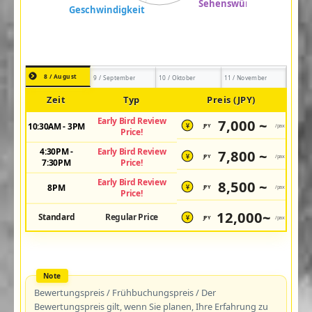
8 / August
9 / September
10 / Oktober
11 / November
Zeit
Typ
Preis (JPY)
Early Bird Review
7,000 ~
10:30AM - 3PM
JPY
/pax
¥
Price!
4:30PM -
Early Bird Review
7,800 ~
JPY
/pax
¥
7:30PM
Price!
Early Bird Review
8,500 ~
8PM
JPY
/pax
¥
Price!
12,000~
Standard
Regular Price
JPY
/pax
¥
Bewertungspreis / Frühbuchungspreis / Der
Bewertungspreis gilt, wenn Sie planen, Ihre Erfahrung zu