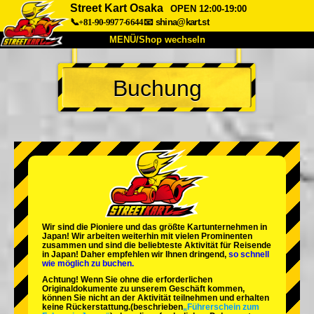
Street Kart Osaka
OPEN 12:00-19:00
📞+81-90-9977-6644
📧
shina@kart.st
MENÜ/Shop wechseln
START
Buchung
Über uns
Spezifikationen
Preise
Anfahrt
Bewertungen
FAQ
Unternehmen
Buchung
Shop wechseln
Tokio Shinagawa
Tokio Akihabara#1
Tokio Akihabara#2
Tokio Shibuya
Wir sind die
Pioniere
und das
größte Kartunternehmen
in
Tokio Shibuya Annex
Tokio Bucht
Japan! Wir arbeiten weiterhin mit
vielen Prominenten
zusammen und sind die
beliebteste Aktivität
für Reisende
in Japan! Daher empfehlen wir Ihnen dringend,
so schnell
Tokio Asakusa
Osaka
wie möglich zu buchen.
Achtung! Wenn Sie ohne die erforderlichen
Okinawa
Originaldokumente zu unserem Geschäft kommen,
können Sie nicht an der Aktivität teilnehmen und erhalten
keine Rückerstattung.
(beschrieben
„Führerschein zum