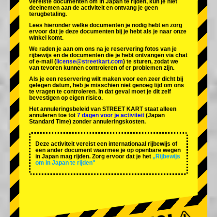
vereiste documenten om in Japan te rijden, kun je niet
deelnemen aan de activiteit en ontvang je geen
terugbetaling.
Lees hieronder welke documenten je nodig hebt en zorg
ervoor dat je deze documenten bij je hebt als je naar onze
winkel komt.
We raden je aan om ons na je reservering fotos van je
rijbewijs en de documenten die je hebt ontvangen via chat
of e-mail (
license@streetkart.com
) te sturen, zodat we
van tevoren kunnen controleren of er problemen zijn.
Als je een reservering wilt maken voor een zeer dicht bij
gelegen datum, heb je misschien niet genoeg tijd om ons
te vragen te controleren. In dat geval moet je dit zelf
bevestigen op eigen risico.
Het annuleringsbeleid van STREET KART staat alleen
annuleren toe tot
7 dagen voor je activiteit
(Japan
Standard Time) zonder annuleringskosten.
Deze activiteit vereist een internationaal rijbewijs of
een ander document waarmee je op openbare wegen
in Japan mag rijden. Zorg ervoor dat je het
„Rijbewijs
om in Japan te rijden"