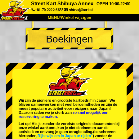
Street Kart Shibuya Annex
OPEN 10:00-22:00
📞+81-70-2222-6655
📧
shina@kart.st
MENU/Winkel wijzigen
TOP
Boekingen
Over
Specificaties
Prijzen
Toegang
Ervaringen
FAQ
Bedrijf
Boekingen
Winkel wijzigen
Tokyo Shinagawa
Tokyo Akihabara#1
Tokyo Akihabara#2
Tokyo Shibuya
Wij zijn de
pioniers
en
grootste kartbedrijf
in Japan! We
Tokyo Shibuya Annex
Tokyo Bay
blijven samenwerken met
veel beroemdheden
en zijn de
meest populaire activiteit
voor reizigers naar Japan!
Daarom raden we je sterk aan
zo snel mogelijk een
Tokyo Asakusa
Osaka
reservering te maken.
Let op! Als je zonder de vereiste originele documenten bij
Okinawa
onze winkel aankomt, kun je niet deelnemen aan de
activiteit en ontvang je geen terugbetaling.
(beschreven
hieronder
„Rijbewijs om in Japan te rijden"
) zonder de