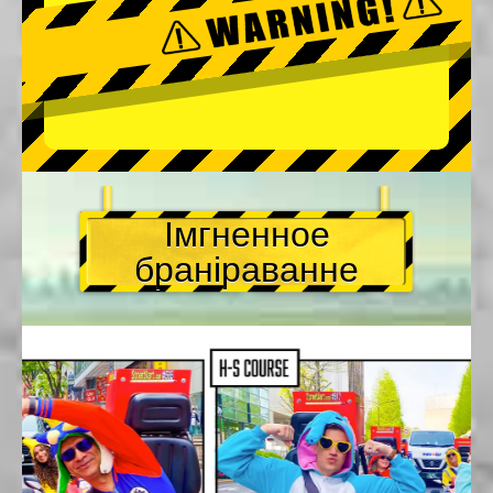
Імгненное
браніраванне