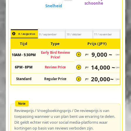
8 / augustus
9 / september
10 / oktober
11 / november
Tijd
Type
Prijs (JPY)
Early Bird Review
9,000 ~
10AM - 5:30PM
JPY
/pax
¥
Price!
14,000 ~
6PM - 8PM
Review Price
JPY
/pax
¥
20,000~
Standard
Regular Price
JPY
/pax
¥
Reviewprijs / Vroegboekingsprijs / De reviewprijs is van
toepassing wanneer u van plan bent uw ervaring te delen.
Dit geldt echter niet voor social media-platforms waar
kortingen op basis van reviews verboden zijn.