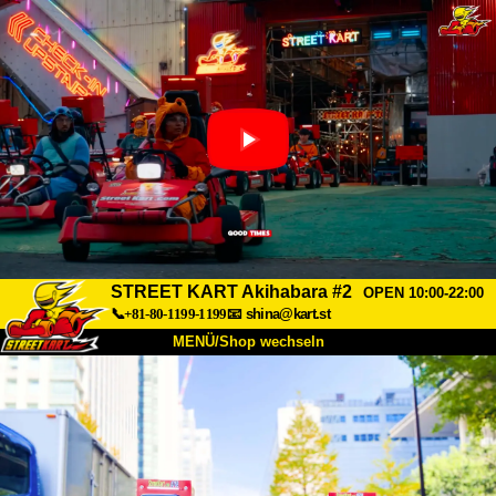
STREET KART Akihabara #2
OPEN 10:00-22:00
📞+81-80-1199-1199
📧
shina@kart.st
MENÜ/Shop wechseln
START
Über uns
Spezifikationen
Preise
Anfahrt
Bewertungen
FAQ