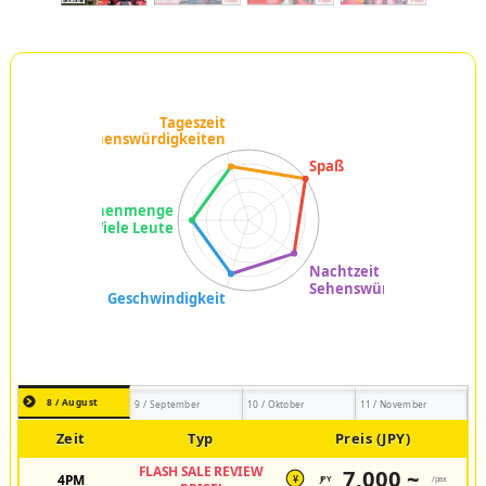
8 / August
9 / September
10 / Oktober
11 / November
Zeit
Typ
Preis (JPY)
FLASH SALE REVIEW
7,000 ~
4PM
JPY
/pax
¥