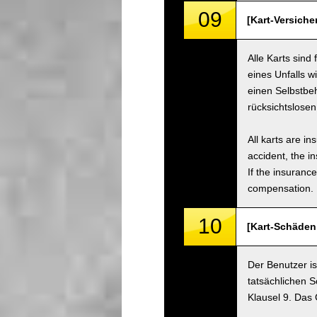
09
[Kart-Versiche
Alle Karts sind
eines Unfalls w
einen Selbstbe
rücksichtslose
All karts are i
accident, the i
If the insuranc
compensation.
10
[Kart-Schäden
Der Benutzer is
tatsächlichen S
Klausel 9. Das