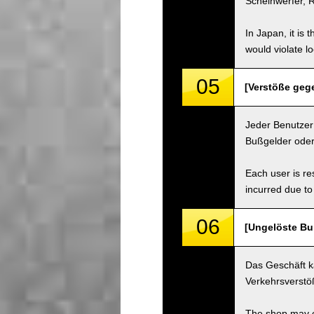
Scheinwerfer, R
In Japan, it is 
would violate loc
05
[Verstöße gege
Jeder Benutzer 
Bußgelder oder
Each user is res
incurred due to 
06
[Ungelöste Bu
Das Geschäft k
Verkehrsverstö
The shop may ch