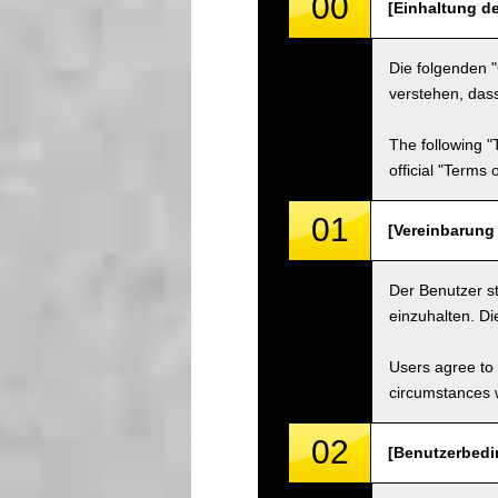
00
[Einhaltung d
Die folgenden 
verstehen, dass
The following "
official "Terms
01
[Vereinbarung
Der Benutzer s
einzuhalten. D
Users agree to 
circumstances w
02
[Benutzerbedi