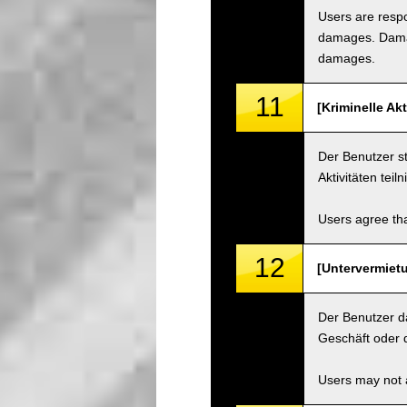
Users are respo
damages. Damage
damages.
11
[Kriminelle Ak
Der Benutzer st
Aktivitäten teil
Users agree tha
12
[Untervermietu
Der Benutzer d
Geschäft oder d
Users may not a