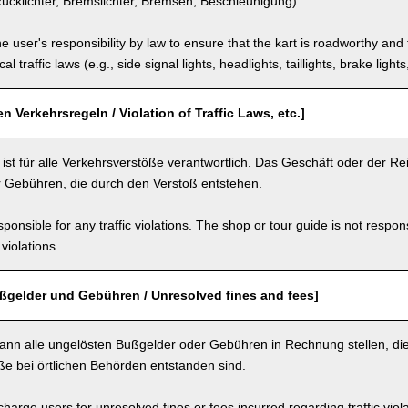
ücklichter, Bremslichter, Bremsen, Beschleunigung)
the user's responsibility by law to ensure that the kart is roadworthy and
al traffic laws (e.g., side signal lights, headlights, taillights, brake light
n Verkehrsregeln / Violation of Traffic Laws, etc.]
ist für alle Verkehrsverstöße verantwortlich. Das Geschäft oder der Reise
 Gebühren, die durch den Verstoß entstehen.
ponsible for any traffic violations. The shop or tour guide is not respons
violations.
ßgelder und Gebühren / Unresolved fines and fees]
ann alle ungelösten Bußgelder oder Gebühren in Rechnung stellen, d
ße bei örtlichen Behörden entstanden sind.
arge users for unresolved fines or fees incurred regarding traffic violat