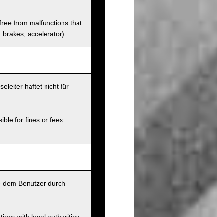
 free from malfunctions that
s, brakes, accelerator).
leiter haftet nicht für
ible for fines or fees
ie dem Benutzer durch
ions with local authorities.