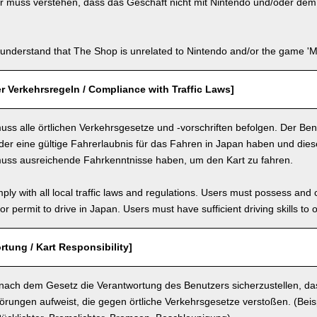
 muss verstehen, dass das Geschäft nicht mit Nintendo und/oder dem S
understand that The Shop is unrelated to Nintendo and/or the game 'Ma
r Verkehrsregeln / Compliance with Traffic Laws]
ss alle örtlichen Verkehrsgesetze und -vorschriften befolgen. Der Be
er eine gültige Fahrerlaubnis für das Fahren in Japan haben und diese 
uss ausreichende Fahrkenntnisse haben, um den Kart zu fahren.
ly with all local traffic laws and regulations. Users must possess and ca
 or permit to drive in Japan. Users must have sufficient driving skills to 
rtung / Kart Responsibility]
 nach dem Gesetz die Verantwortung des Benutzers sicherzustellen, das
törungen aufweist, die gegen örtliche Verkehrsgesetze verstoßen. (Beispie